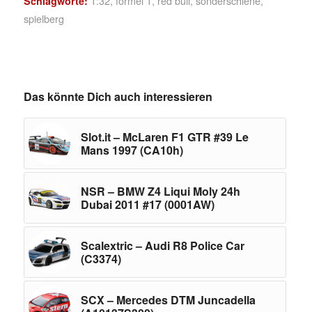
1:32
,
formel 1
,
red bull
,
sonderschiene
,
Schlagworte:
spielberg
Das könnte Dich auch interessieren
Slot.it – McLaren F1 GTR #39 Le
Mans 1997 (CA10h)
NSR – BMW Z4 Liqui Moly 24h
Dubai 2011 #17 (0001AW)
Scalextric – Audi R8 Police Car
(C3374)
SCX – Mercedes DTM Juncadella