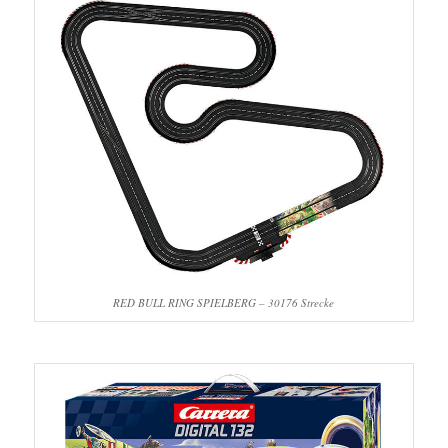
RED BULL RING SPIELBERG – 30176 Strecke