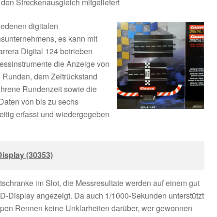
 den Streckenausgleich mitgeliefert
iedenen digitalen
nsunternehmens, es kann mit
rrera Digital 124 betrieben
Messinstrumente die Anzeige von
n Runden, dem Zeitrückstand
ahrene Rundenzeit sowie die
 Daten von bis zu sechs
eitig erfasst und wiedergegeben
Display (30353)
chtschranke im Slot, die Messresultate werden auf einem gut
CD-Display angezeigt. Da auch 1/1000-Sekunden unterstützt
ppen Rennen keine Unklarheiten darüber, wer gewonnen