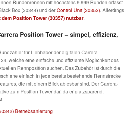
können Rundenrennen mit höchstens 9.999 Runden erfasst
 Black Box (30344) und der
Control Unit (30352)
. Allerdings
it dem
Position Tower (30357)
nutzbar
.
arrera Position Tower – simpel, effizienz,
Rundzähler für Liebhaber der digitalen Carrera-
24, welche eine einfache und effiziente Möglichkeit des
tuellen Rennposition suchen. Das Zubehör ist durch die
sschiene einfach in jede bereits bestehende Rennstrecke
Features, die mit einem Blick ablesbar sind. Der Carrera-
ative zum Position Tower dar, da er platzsparend,
t.
30342) Betriebsanleitung