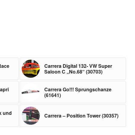
 Race
Carrera Digital 132- VW Super
Saloon C „No.68“ (30703)
apri
Carrera Go!!! Sprungschanze
(61641)
7k und
Carrera – Position Tower (30357)