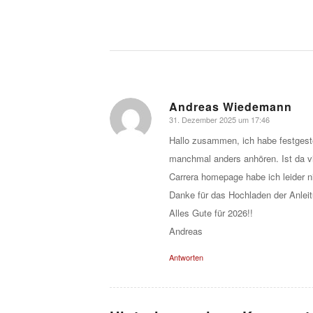
Andreas Wiedemann
31. Dezember 2025 um 17:46
sagte:
Hallo zusammen, ich habe festgeste
manchmal anders anhören. Ist da vi
Carrera homepage habe ich leider n
Danke für das Hochladen der Anleit
Alles Gute für 2026!!
Andreas
Antworten