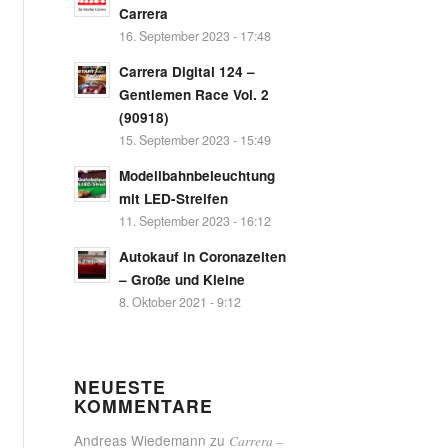
Carrera
16. September 2023 - 17:48
Carrera Digital 124 –
Gentlemen Race Vol. 2
(90918)
15. September 2023 - 15:49
Modellbahnbeleuchtung
mit LED-Streifen
11. September 2023 - 16:12
Autokauf in Coronazeiten
– Große und Kleine
8. Oktober 2021 - 9:12
NEUESTE
KOMMENTARE
Andreas Wiedemann
zu
Carrera –