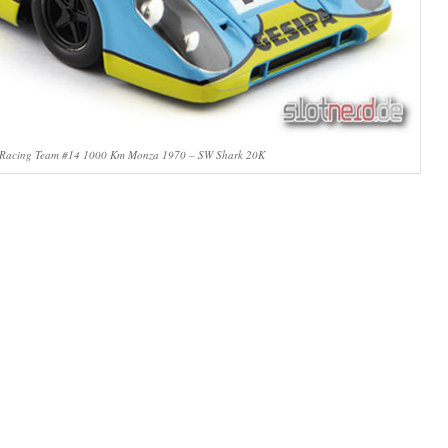
 Racing Team #14 1000 Km Monza 1970 – SW Shark 20K