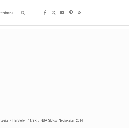
atenbank
rtseite
/
Hersteller
/
NSR
/
NSR Slotcar Neuigkeiten 2014