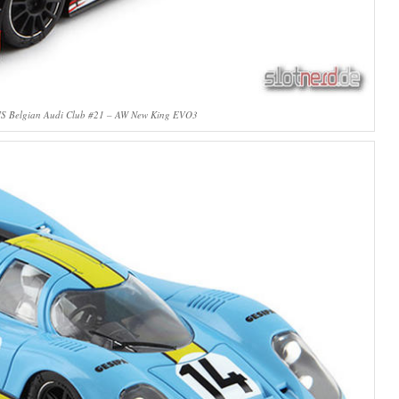
S Belgian Audi Club #21 – AW New King EVO3