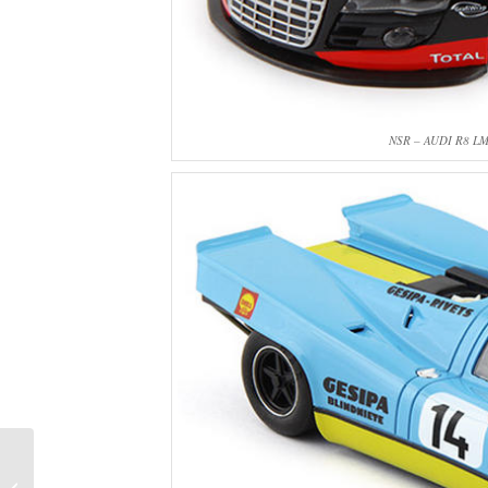
NSR – AUDI R8 LM
SlotcarUSA.de hat
günstige D132 und