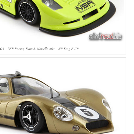
 – NSR Racing Team S. Noviello #64 – AW King EVO3