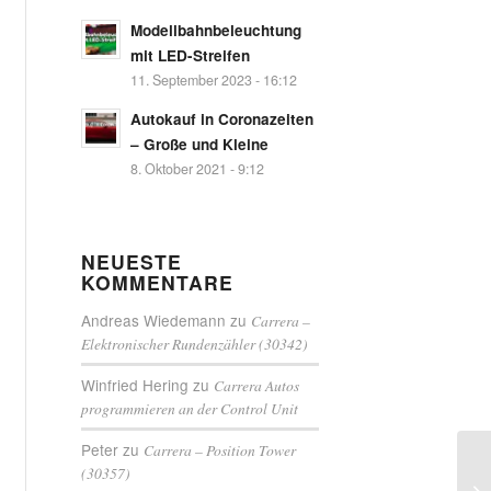
Modellbahnbeleuchtung
mit LED-Streifen
11. September 2023 - 16:12
Autokauf in Coronazeiten
– Große und Kleine
8. Oktober 2021 - 9:12
NEUESTE
KOMMENTARE
Andreas Wiedemann
zu
Carrera –
Elektronischer Rundenzähler (30342)
Winfried Hering
zu
Carrera Autos
programmieren an der Control Unit
Peter
zu
Carrera – Position Tower
(30357)