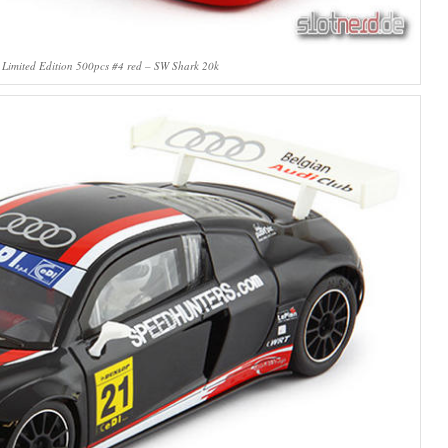
Limited Edition 500pcs #4 red – SW Shark 20k