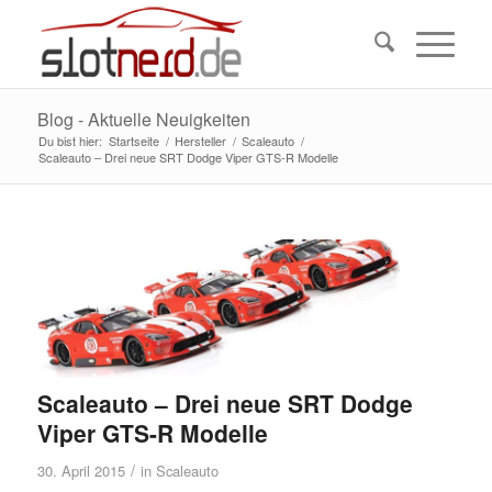
Blog - Aktuelle Neuigkeiten
Du bist hier:
Startseite
/
Hersteller
/
Scaleauto
/
Scaleauto – Drei neue SRT Dodge Viper GTS-R Modelle
Scaleauto – Drei neue SRT Dodge
Viper GTS-R Modelle
/
30. April 2015
in
Scaleauto