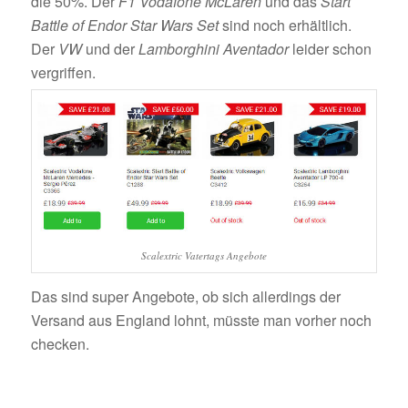
die 50%. Der
F1 Vodafone McLaren
und das
Start
Battle of Endor Star Wars Set
sind noch erhältlich.
Der
VW
und der
Lamborghini Aventador
leider schon
vergriffen.
Scalextric Vatertags Angebote
Das sind super Angebote, ob sich allerdings der
Versand aus England lohnt, müsste man vorher noch
checken.