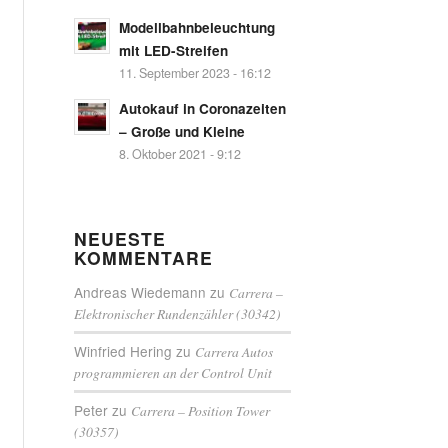
Modellbahnbeleuchtung
mit LED-Streifen
11. September 2023 - 16:12
Autokauf in Coronazeiten
– Große und Kleine
8. Oktober 2021 - 9:12
NEUESTE
KOMMENTARE
Andreas Wiedemann
zu
Carrera –
Elektronischer Rundenzähler (30342)
Winfried Hering
zu
Carrera Autos
programmieren an der Control Unit
Peter
zu
Carrera – Position Tower
(30357)