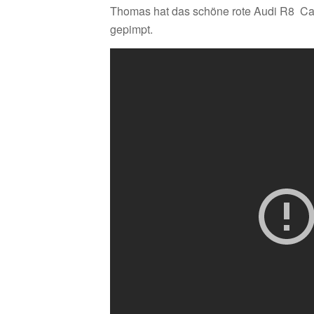
Thomas hat das schöne rote Audi R8 C
gepimpt.