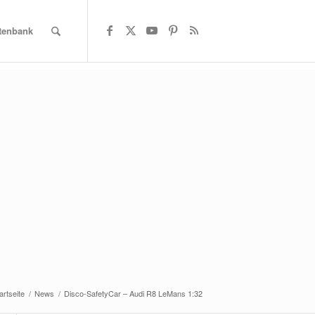
atenbank
artseite
/
News
/
Disco-SafetyCar – Audi R8 LeMans 1:32