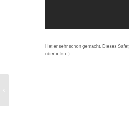
Hat er sehr schon gemacht. Dieses Safe
überholen :)
Der Autorennbahnplaner
– Ein Muss