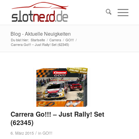
Blog - Aktuelle Neuigkeiten
Du bist hier:
Startseite
/
Carrera
/
GO!!!
/
Carrera Go!!! – Just Rally! Set (62345)
Carrera Go!!! – Just Rally! Set
(62345)
/
6. März 2015
in
GO!!!