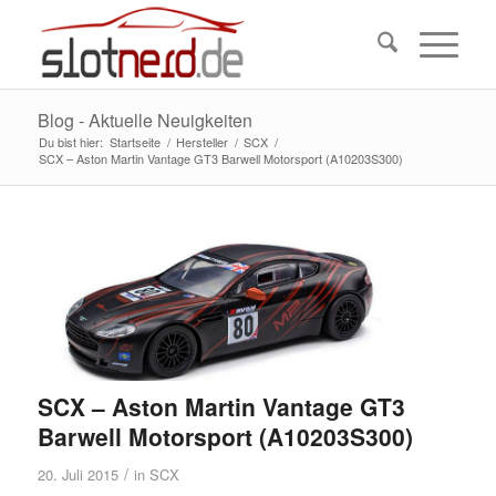
Blog - Aktuelle Neuigkeiten
Du bist hier:
Startseite
/
Hersteller
/
SCX
/
SCX – Aston Martin Vantage GT3 Barwell Motorsport (A10203S300)
SCX – Aston Martin Vantage GT3
Barwell Motorsport (A10203S300)
/
20. Juli 2015
in
SCX