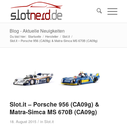
Blog - Aktuelle Neuigkeiten
Du bist hier:
Startseite
/
Hersteller
/
Slot.it
/
Slot.it – Porsche 956 (CA09g) & Matra-Simca MS 670B (CA09g)
Slot.it – Porsche 956 (CA09g) &
Matra-Simca MS 670B (CA09g)
/
18. August 2015
in
Slot.it