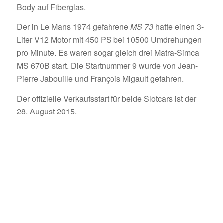
Body auf Fiberglas.
Der in Le Mans 1974 gefahrene
MS 73
hatte einen 3-
Liter V12 Motor mit 450 PS bei 10500 Umdrehungen
pro Minute. Es waren sogar gleich drei Matra-Simca
MS 670B start. Die Startnummer 9 wurde von Jean-
Pierre Jabouille und François Migault gefahren.
Der offizielle Verkaufsstart für beide Slotcars ist der
28. August 2015.