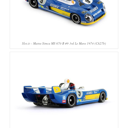
Slot.it – Matra-Simca MS 670 B #9 3rd Le Mans 1974 (CA27b)