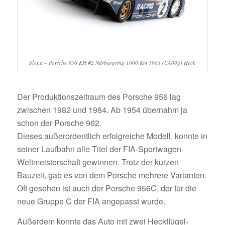
Slot.it – Porsche 956 KH #2 Nürburgring 1000 Km 1983 (CA09g) Heck
Der Produktionszeitraum des Porsche 956 lag
zwischen 1982 und 1984. Ab 1954 übernahm ja
schon der Porsche 962.
Dieses außerordentlich erfolgreiche Modell, konnte in
seiner Laufbahn alle Titel der FIA-Sportwagen-
Weltmeisterschaft gewinnen. Trotz der kurzen
Bauzeit, gab es von dem Porsche mehrere Varianten.
Oft gesehen ist auch der Porsche 956C, der für die
neue Gruppe C der FIA angepasst wurde.
Außerdem konnte das Auto mit zwei Heckflügel-