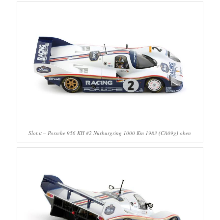
Slot.it – Porsche 956 KH #2 Nürburgring 1000 Km 1983 (CA09g) oben