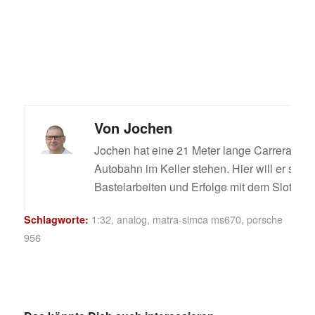
Von
Jochen
Jochen hat eine 21 Meter lange Carrera Digi
Autobahn im Keller stehen. Hier will er sein
Bastelarbeiten und Erfolge mit dem Slotcar t
1:32
,
analog
,
matra-simca ms670
,
porsche
Schlagworte:
956