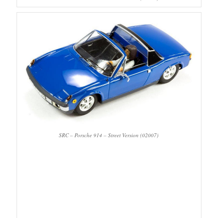
SRC – Porsche 914 – Street Version (02007)