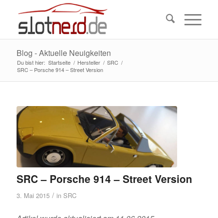
Blog - Aktuelle Neuigkeiten
Du bist hier:
Startseite
/
Hersteller
/
SRC
/
SRC – Porsche 914 – Street Version
SRC – Porsche 914 – Street Version
/
3. Mai 2015
in
SRC