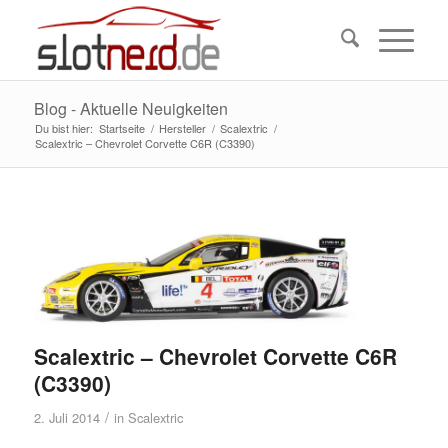
Blog - Aktuelle Neuigkeiten
Du bist hier:
Startseite
/
Hersteller
/
Scalextric
/
Scalextric – Chevrolet Corvette C6R (C3390)
Scalextric – Chevrolet Corvette C6R
(C3390)
/
2. Juli 2014
in
Scalextric