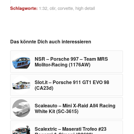
1:32
,
c6r
,
corvette
,
high detail
Schlagworte:
Das könnte Dich auch interessieren
NSR – Porsche 997 – Team MRS
Molitor-Racing (1176AW)
Slot.it – Porsche 911 GT1 EVO 98
(CA23d)
Scaleauto – Mini X-Raid All4 Racing
White Kit (SC-3615)
Scalextric – Maserati Trofeo #23