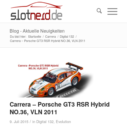
Blog - Aktuelle Neuigkeiten
Du bist hier:
Startseite
/
Carrera
/
Digital 132
/
Carrera – Porsche GT3 RSR Hybrid NO.36, VLN 2011
Carrera – Porsche GT3 RSR Hybrid
NO.36, VLN 2011
/
9. Juli 2015
in
Digital 132
,
Evolution