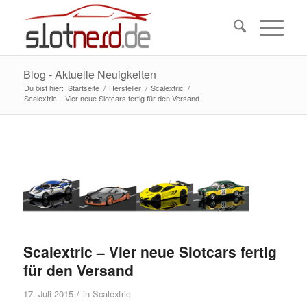
Blog - Aktuelle Neuigkeiten
Du bist hier:
Startseite
/
Hersteller
/
Scalextric
/
Scalextric – Vier neue Slotcars fertig für den Versand
Scalextric – Vier neue Slotcars fertig
für den Versand
/
17. Juli 2015
in
Scalextric