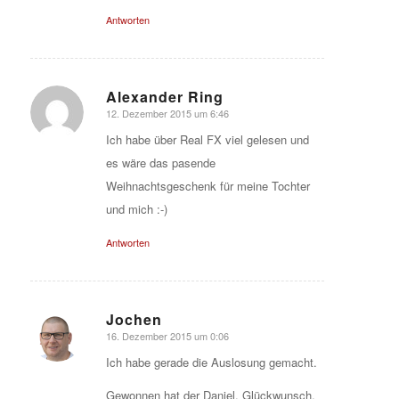
Antworten
Alexander Ring
12. Dezember 2015 um 6:46
sagte:
Ich habe über Real FX viel gelesen und
es wäre das pasende
Weihnachtsgeschenk für meine Tochter
und mich :-)
Antworten
Jochen
16. Dezember 2015 um 0:06
sagte:
Ich habe gerade die Auslosung gemacht.
Gewonnen hat der Daniel. Glückwunsch,