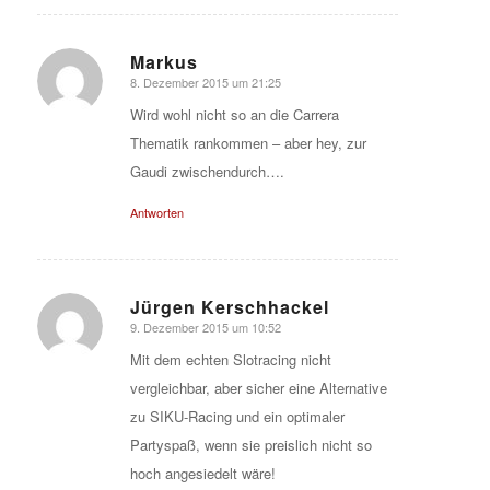
Markus
8. Dezember 2015 um 21:25
sagte:
Wird wohl nicht so an die Carrera
Thematik rankommen – aber hey, zur
Gaudi zwischendurch….
Antworten
Jürgen Kerschhackel
9. Dezember 2015 um 10:52
sagte:
Mit dem echten Slotracing nicht
vergleichbar, aber sicher eine Alternative
zu SIKU-Racing und ein optimaler
Partyspaß, wenn sie preislich nicht so
hoch angesiedelt wäre!