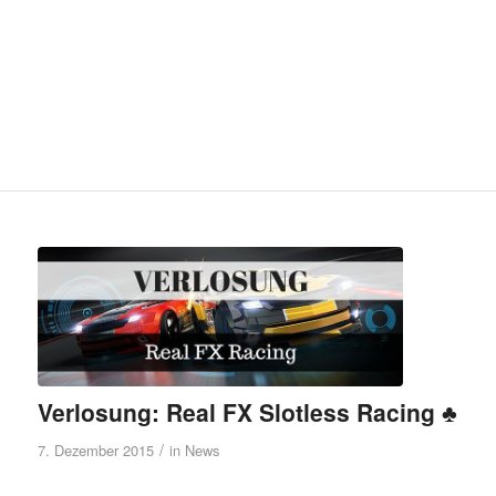
Verlosung: Real FX Slotless Racing ♣
/
7. Dezember 2015
in
News